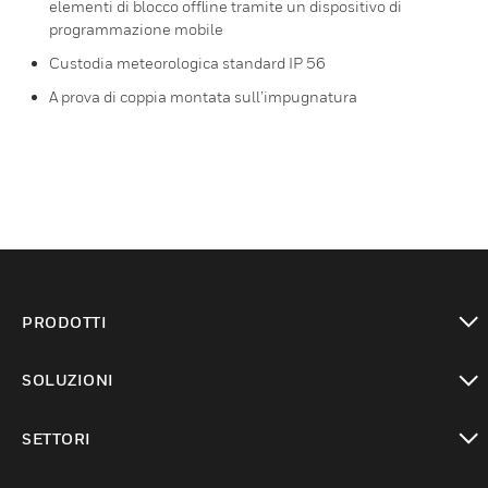
elementi di blocco offline tramite un dispositivo di
programmazione mobile
Custodia meteorologica standard IP 56
A prova di coppia montata sull’impugnatura
PRODOTTI
toggle view
SOLUZIONI
toggle view
SETTORI
toggle view