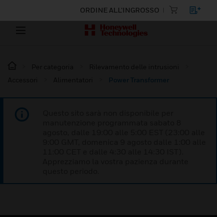
ORDINE ALL'INGROSSO
Per categoria
Rilevamento delle intrusioni
Accessori
Alimentatori
Power Transformer
Questo sito sarà non disponibile per
manutenzione programmata sabato 8
agosto, dalle 19:00 alle 5:00 EST (23:00 alle
9:00 GMT, domenica 9 agosto dalle 1:00 alle
11:00 CET e dalle 4:30 alle 14:30 IST).
Apprezziamo la vostra pazienza durante
questo periodo.