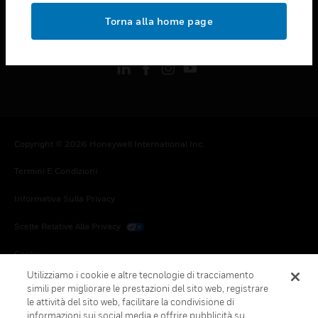
toggle view
Torna alla home page
FOLLOW US
Copyright © 2026 Honeywell International Inc.
Termini E Condizioni
Informativa Sulla Privacy
Scelte Relative Alla Privacy
Cookie
Utilizziamo i cookie e altre tecnologie di tracciamento
Annulla Sottoscrizione Globale
simili per migliorare le prestazioni del sito web, registrare
le attività del sito web, facilitare la condivisione di
informazioni sui social media e offrire pubblicità su