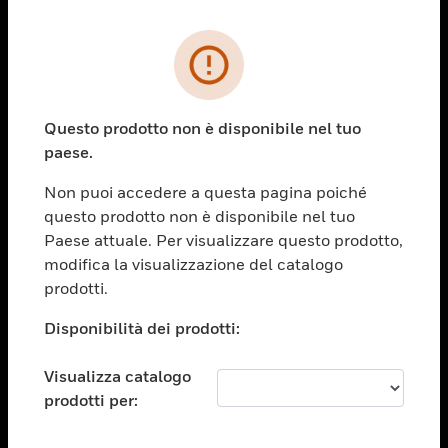
PRODOTTI
toggle view
SOLUZIONI
Questo prodotto non è disponibile nel tuo
paese.
toggle view
SETTORI
Non puoi accedere a questa pagina poiché
toggle view
questo prodotto non è disponibile nel tuo
ASSISTENZA
Paese attuale. Per visualizzare questo prodotto,
toggle view
modifica la visualizzazione del catalogo
OPPORTUNITÀ DI LAVORO
prodotti.
toggle view
Disponibilità dei prodotti:
SOCIETÀ
toggle view
Visualizza catalogo
CONTATTACI
prodotti per:
toggle view
NOTE LEGALI