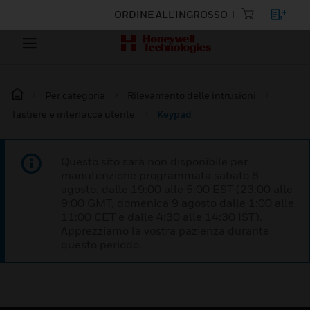
ORDINE ALL'INGROSSO
Per categoria
Rilevamento delle intrusioni
Tastiere e interfacce utente
Keypad
Questo sito sarà non disponibile per
manutenzione programmata sabato 8
agosto, dalle 19:00 alle 5:00 EST (23:00 alle
9:00 GMT, domenica 9 agosto dalle 1:00 alle
11:00 CET e dalle 4:30 alle 14:30 IST).
Apprezziamo la vostra pazienza durante
questo periodo.