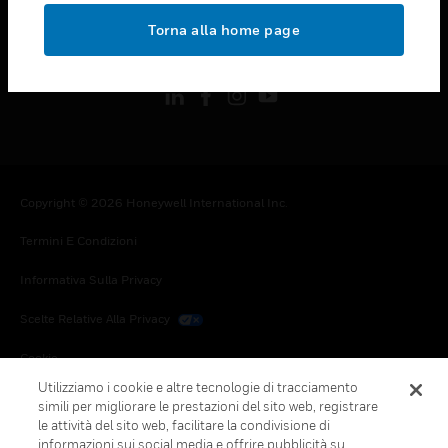
toggle view
Torna alla home page
FOLLOW US
Copyright © 2026 Honeywell International Inc.
Termini E Condizioni
Informativa Sulla Privacy
Scelte Relative Alla Privacy
Cookie
Utilizziamo i cookie e altre tecnologie di tracciamento
Annulla Sottoscrizione Globale
simili per migliorare le prestazioni del sito web, registrare
le attività del sito web, facilitare la condivisione di
informazioni sui social media e offrire pubblicità su