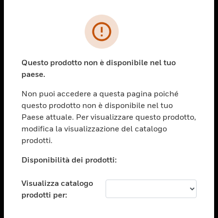
PRODOTTI
toggle view
SOLUZIONI
Questo prodotto non è disponibile nel tuo
paese.
toggle view
SETTORI
Non puoi accedere a questa pagina poiché
toggle view
questo prodotto non è disponibile nel tuo
ASSISTENZA
Paese attuale. Per visualizzare questo prodotto,
toggle view
modifica la visualizzazione del catalogo
OPPORTUNITÀ DI LAVORO
prodotti.
toggle view
Disponibilità dei prodotti:
SOCIETÀ
toggle view
Visualizza catalogo
CONTATTACI
prodotti per:
toggle view
NOTE LEGALI