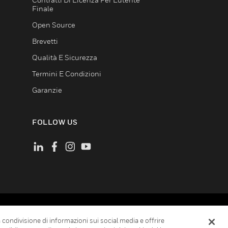
Finale
Open Source
Brevetti
Qualità E Sicurezza
Termini E Condizioni
Garanzie
FOLLOW US
Sulla Privacy
Scelte Relative Alla Privacy
la condivisione di informazioni sui social media e offrire
obale