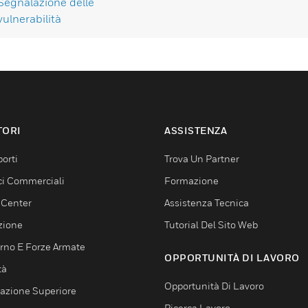
Segnalazione delle
vulnerabilità
TORI
ASSISTENZA
orti
Trova Un Partner
ici Commerciali
Formazione
 Center
Assistenza Tecnica
zione
Tutorial Del Sito Web
rno E Forze Armate
OPPORTUNITÀ DI LAVORO
tà
Opportunità Di Lavoro
azione Superiore
Ricerca Lavoro