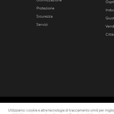
Ospit
Protezione
Indu
Sicurezza
Giust
Servizi
Vendi
Città
Copyright © 2026 Honeywell International Inc.
Utilizziamo i cookie e altre tecnologie di tracciamento simili per miglior