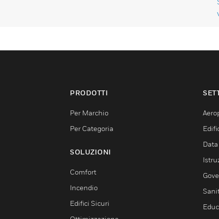
PRODOTTI
SET
Per Marchio
Aerop
Per Categoria
Edif
Data
SOLUZIONI
Istru
Comfort
Gove
Incendio
Sani
Edifici Sicuri
Educ
Ottimizzazione