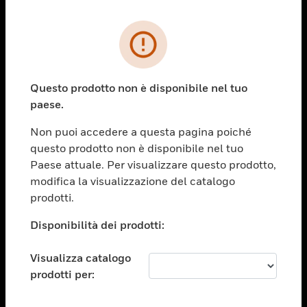
PRODOTTI
toggle view
SOLUZIONI
Questo prodotto non è disponibile nel tuo
paese.
toggle view
SETTORI
Non puoi accedere a questa pagina poiché
toggle view
questo prodotto non è disponibile nel tuo
ASSISTENZA
Paese attuale. Per visualizzare questo prodotto,
toggle view
modifica la visualizzazione del catalogo
OPPORTUNITÀ DI LAVORO
prodotti.
toggle view
Disponibilità dei prodotti:
SOCIETÀ
toggle view
Visualizza catalogo
CONTATTACI
prodotti per:
toggle view
NOTE LEGALI