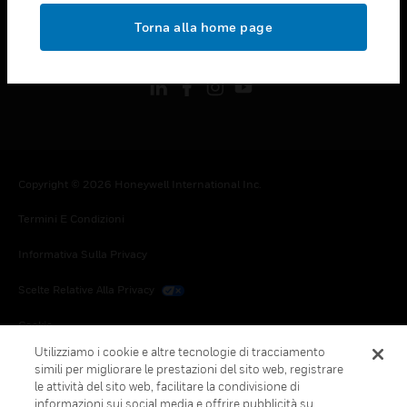
toggle view
Torna alla home page
FOLLOW US
Copyright © 2026 Honeywell International Inc.
Termini E Condizioni
Informativa Sulla Privacy
Scelte Relative Alla Privacy
Cookie
Utilizziamo i cookie e altre tecnologie di tracciamento
Annulla Sottoscrizione Globale
simili per migliorare le prestazioni del sito web, registrare
le attività del sito web, facilitare la condivisione di
informazioni sui social media e offrire pubblicità su