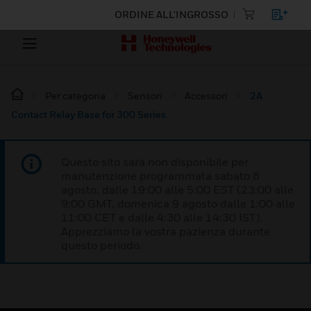
ORDINE ALL'INGROSSO
Per categoria
Sensori
Accessori
2A
Contact Relay Base for 300 Series
Questo sito sarà non disponibile per
manutenzione programmata sabato 8
agosto, dalle 19:00 alle 5:00 EST (23:00 alle
9:00 GMT, domenica 9 agosto dalle 1:00 alle
11:00 CET e dalle 4:30 alle 14:30 IST).
Apprezziamo la vostra pazienza durante
questo periodo.