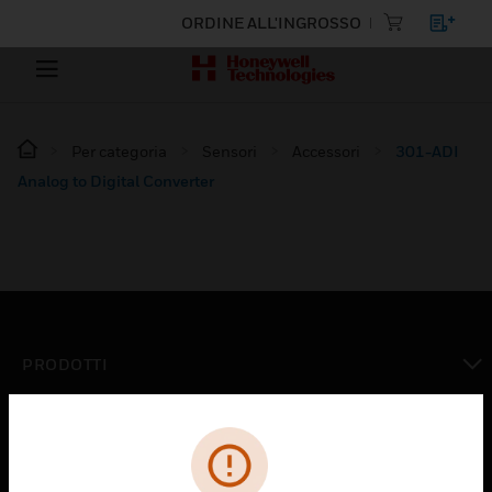
ORDINE ALL'INGROSSO
Per categoria
Sensori
Accessori
301-ADI
Analog to Digital Converter
PRODOTTI
toggle view
SOLUZIONI
toggle view
SETTORI