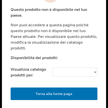
toggle view
Questo prodotto non è disponibile nel tuo
ASSISTENZA
paese.
toggle view
OPPORTUNITÀ DI LAVORO
Non puoi accedere a questa pagina poiché
questo prodotto non è disponibile nel tuo
toggle view
Paese attuale. Per visualizzare questo prodotto,
SOCIETÀ
modifica la visualizzazione del catalogo
toggle view
prodotti.
CONTATTACI
Disponibilità dei prodotti:
toggle view
NOTE LEGALI
Visualizza catalogo
toggle view
prodotti per:
FOLLOW US
Torna alla home page