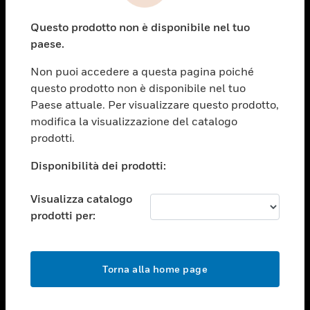
toggle view
Questo prodotto non è disponibile nel tuo
ASSISTENZA
paese.
toggle view
OPPORTUNITÀ DI LAVORO
Non puoi accedere a questa pagina poiché
questo prodotto non è disponibile nel tuo
toggle view
Paese attuale. Per visualizzare questo prodotto,
SOCIETÀ
modifica la visualizzazione del catalogo
toggle view
prodotti.
CONTATTACI
Disponibilità dei prodotti:
toggle view
NOTE LEGALI
Visualizza catalogo
toggle view
prodotti per:
FOLLOW US
Torna alla home page