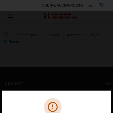
ORDINE ALL'INGROSSO
Per categoria
Sensori
Accessori
Beam
Reflector
PRODOTTI
toggle view
SOLUZIONI
toggle view
SETTORI