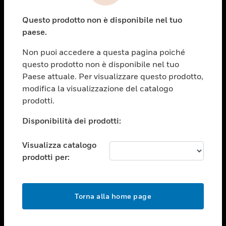
toggle view
Questo prodotto non è disponibile nel tuo
ASSISTENZA
paese.
toggle view
OPPORTUNITÀ DI LAVORO
Non puoi accedere a questa pagina poiché
questo prodotto non è disponibile nel tuo
toggle view
Paese attuale. Per visualizzare questo prodotto,
SOCIETÀ
modifica la visualizzazione del catalogo
toggle view
prodotti.
CONTATTACI
Disponibilità dei prodotti:
toggle view
NOTE LEGALI
Visualizza catalogo
toggle view
prodotti per:
FOLLOW US
Torna alla home page