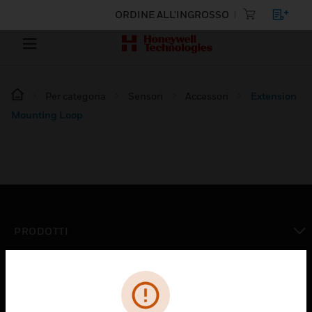
ORDINE ALL'INGROSSO
Per categoria
Sensori
Accessori
Extension
Mounting Loop
PRODOTTI
toggle view
SOLUZIONI
toggle view
SETTORI