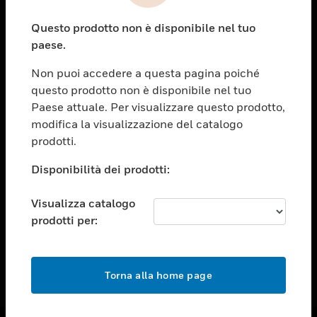
toggle view
Questo prodotto non è disponibile nel tuo
ASSISTENZA
paese.
toggle view
OPPORTUNITÀ DI LAVORO
Non puoi accedere a questa pagina poiché
questo prodotto non è disponibile nel tuo
toggle view
Paese attuale. Per visualizzare questo prodotto,
SOCIETÀ
modifica la visualizzazione del catalogo
toggle view
prodotti.
CONTATTACI
Disponibilità dei prodotti:
toggle view
NOTE LEGALI
Visualizza catalogo
toggle view
prodotti per:
FOLLOW US
Torna alla home page