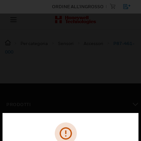
ORDINE ALL'INGROSSO
Per categoria
Sensori
Accessori
P87-461-
000
PRODOTTI
toggle view
SOLUZIONI
toggle view
SETTORI