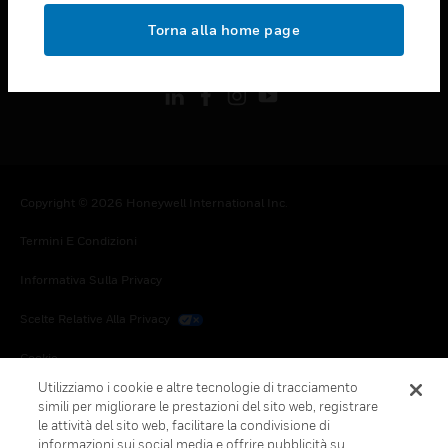
toggle view
Torna alla home page
FOLLOW US
Copyright © 2026 Honeywell International Inc.
Termini E Condizioni
Informativa Sulla Privacy
Scelte Relative Alla Privacy
Cookie
Utilizziamo i cookie e altre tecnologie di tracciamento
Annulla Sottoscrizione Globale
simili per migliorare le prestazioni del sito web, registrare
le attività del sito web, facilitare la condivisione di
informazioni sui social media e offrire pubblicità su