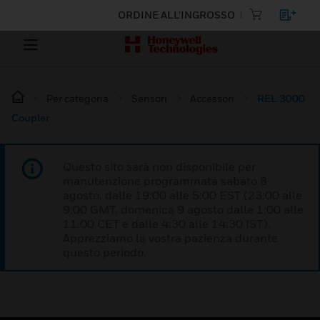
ORDINE ALL'INGROSSO
Per categoria
Sensori
Accessori
REL 3000
Coupler
Questo sito sarà non disponibile per
manutenzione programmata sabato 8
agosto, dalle 19:00 alle 5:00 EST (23:00 alle
9:00 GMT, domenica 9 agosto dalle 1:00 alle
11:00 CET e dalle 4:30 alle 14:30 IST).
Apprezziamo la vostra pazienza durante
questo periodo.