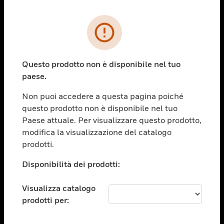
PRODOTTI
toggle view
SOLUZIONI
Questo prodotto non è disponibile nel tuo
paese.
toggle view
SETTORI
Non puoi accedere a questa pagina poiché
toggle view
questo prodotto non è disponibile nel tuo
ASSISTENZA
Paese attuale. Per visualizzare questo prodotto,
toggle view
modifica la visualizzazione del catalogo
OPPORTUNITÀ DI LAVORO
prodotti.
toggle view
Disponibilità dei prodotti:
SOCIETÀ
toggle view
Visualizza catalogo
CONTATTACI
prodotti per:
toggle view
NOTE LEGALI