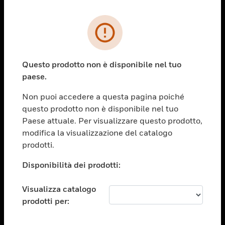
PRODOTTI
toggle view
SOLUZIONI
Questo prodotto non è disponibile nel tuo
paese.
toggle view
SETTORI
Non puoi accedere a questa pagina poiché
toggle view
questo prodotto non è disponibile nel tuo
ASSISTENZA
Paese attuale. Per visualizzare questo prodotto,
toggle view
modifica la visualizzazione del catalogo
OPPORTUNITÀ DI LAVORO
prodotti.
toggle view
Disponibilità dei prodotti:
SOCIETÀ
toggle view
Visualizza catalogo
CONTATTACI
prodotti per:
toggle view
NOTE LEGALI