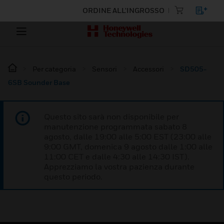
ORDINE ALL'INGROSSO
Per categoria
Sensori
Accessori
SD505-
6SB Sounder Base
Questo sito sarà non disponibile per
manutenzione programmata sabato 8
agosto, dalle 19:00 alle 5:00 EST (23:00 alle
9:00 GMT, domenica 9 agosto dalle 1:00 alle
11:00 CET e dalle 4:30 alle 14:30 IST).
Apprezziamo la vostra pazienza durante
questo periodo.