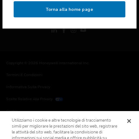
toggle view
Torna alla home page
FOLLOW US
Copyright © 2026 Honeywell International Inc.
Termini E Condizioni
Informativa Sulla Privacy
Scelte Relative Alla Privacy
Cookie
Utilizziamo i cookie e altre tecnologie di tracciamento
Annulla Sottoscrizione Globale
simili per migliorare le prestazioni del sito web, registrare
le attività del sito web, facilitare la condivisione di
informazioni sui social media e offrire pubblicità su