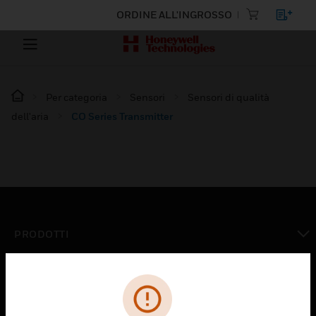
ORDINE ALL'INGROSSO
Per categoria
Sensori
Sensori di qualità
dell'aria
CO Series Transmitter
PRODOTTI
toggle view
SOLUZIONI
toggle view
SETTORI