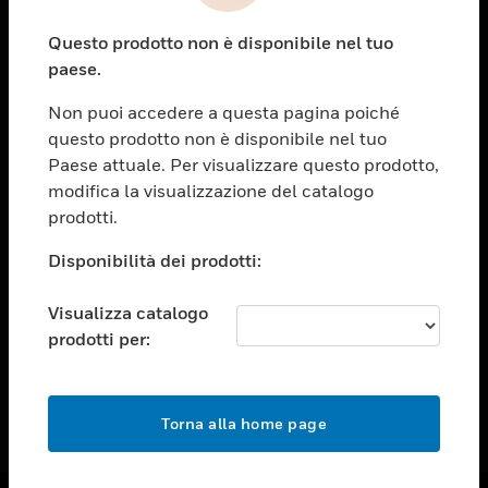
toggle view
Questo prodotto non è disponibile nel tuo
ASSISTENZA
paese.
toggle view
OPPORTUNITÀ DI LAVORO
Non puoi accedere a questa pagina poiché
questo prodotto non è disponibile nel tuo
toggle view
Paese attuale. Per visualizzare questo prodotto,
SOCIETÀ
modifica la visualizzazione del catalogo
toggle view
prodotti.
CONTATTACI
Disponibilità dei prodotti:
toggle view
NOTE LEGALI
Visualizza catalogo
toggle view
prodotti per:
FOLLOW US
Torna alla home page