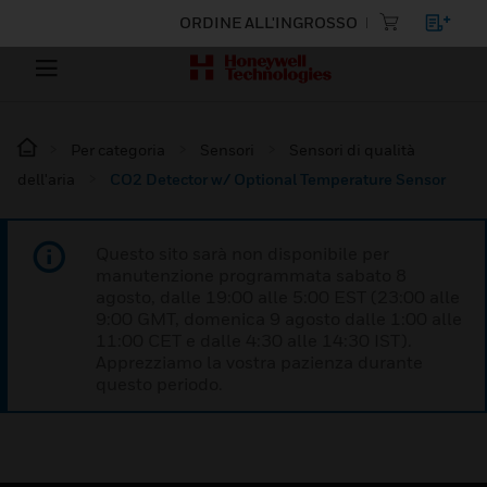
ORDINE ALL'INGROSSO
Per categoria
Sensori
Sensori di qualità
dell'aria
CO2 Detector w/ Optional Temperature Sensor
Questo sito sarà non disponibile per
manutenzione programmata sabato 8
agosto, dalle 19:00 alle 5:00 EST (23:00 alle
9:00 GMT, domenica 9 agosto dalle 1:00 alle
11:00 CET e dalle 4:30 alle 14:30 IST).
Apprezziamo la vostra pazienza durante
questo periodo.