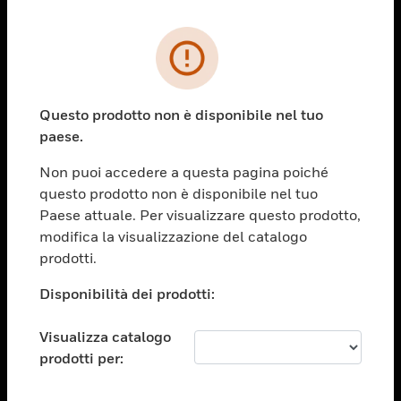
PRODOTTI
toggle view
SOLUZIONI
Questo prodotto non è disponibile nel tuo
paese.
toggle view
SETTORI
Non puoi accedere a questa pagina poiché
toggle view
questo prodotto non è disponibile nel tuo
ASSISTENZA
Paese attuale. Per visualizzare questo prodotto,
toggle view
modifica la visualizzazione del catalogo
OPPORTUNITÀ DI LAVORO
prodotti.
toggle view
Disponibilità dei prodotti:
SOCIETÀ
toggle view
Visualizza catalogo
CONTATTACI
prodotti per:
toggle view
NOTE LEGALI