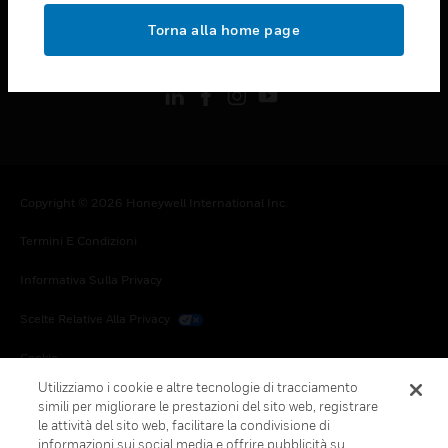
toggle view
Torna alla home page
FOLLOW US
Copyright © 2026 Honeywell International Inc.
Termini E Condizioni
Informativa Sulla Privacy
Scelte Relative Alla Privacy
Cookie
Utilizziamo i cookie e altre tecnologie di tracciamento
Annulla Sottoscrizione Globale
simili per migliorare le prestazioni del sito web, registrare
le attività del sito web, facilitare la condivisione di
informazioni sui social media e offrire pubblicità su