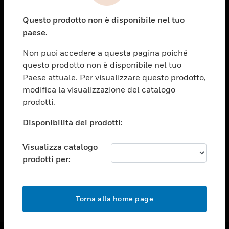
toggle view
Questo prodotto non è disponibile nel tuo
ASSISTENZA
paese.
toggle view
OPPORTUNITÀ DI LAVORO
Non puoi accedere a questa pagina poiché
questo prodotto non è disponibile nel tuo
toggle view
Paese attuale. Per visualizzare questo prodotto,
SOCIETÀ
modifica la visualizzazione del catalogo
toggle view
prodotti.
CONTATTACI
Disponibilità dei prodotti:
toggle view
NOTE LEGALI
Visualizza catalogo
toggle view
prodotti per:
FOLLOW US
Torna alla home page