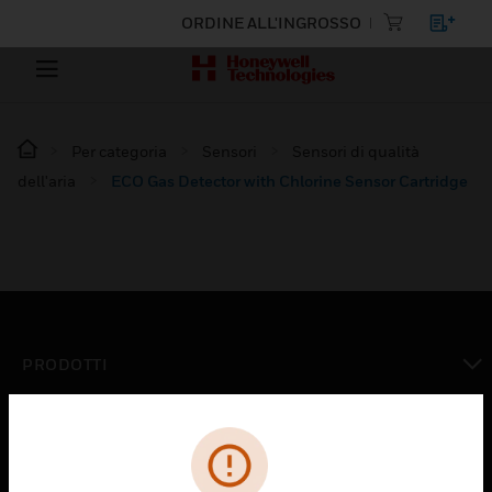
ORDINE ALL'INGROSSO
Per categoria
Sensori
Sensori di qualità
dell'aria
ECO Gas Detector with Chlorine Sensor Cartridge
PRODOTTI
toggle view
SOLUZIONI
toggle view
SETTORI