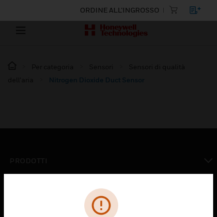
ORDINE ALL'INGROSSO
Per categoria
Sensori
Sensori di qualità
dell'aria
Nitrogen Dioxide Duct Sensor
PRODOTTI
toggle view
SOLUZIONI
toggle view
SETTORI