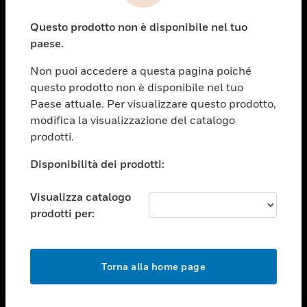
toggle view
Questo prodotto non è disponibile nel tuo
ASSISTENZA
paese.
toggle view
OPPORTUNITÀ DI LAVORO
Non puoi accedere a questa pagina poiché
questo prodotto non è disponibile nel tuo
toggle view
Paese attuale. Per visualizzare questo prodotto,
SOCIETÀ
modifica la visualizzazione del catalogo
toggle view
prodotti.
CONTATTACI
Disponibilità dei prodotti:
toggle view
NOTE LEGALI
Visualizza catalogo
toggle view
prodotti per:
FOLLOW US
Torna alla home page