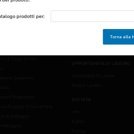
TORI
ASSISTENZA
atalogo prodotti per:
orti
Trova Un Partner
ici Commerciali
Formazione
Torna alla
 Center
Assistenza Tecnica
zione
Tutorial Del Sito Web
rno E Forze Armate
OPPORTUNITÀ DI LAVORO
tà
Opportunità Di Lavoro
azione Superiore
Ricerca Lavoro
alità
stria E Produzione
SOCIETÀ
izia E Istituti Di Correzione
Info
ta Al Dettaglio
Eventi
 Intelligenti
Notizie