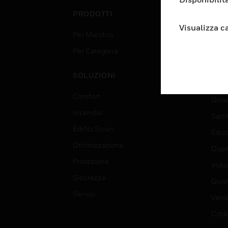
PRODOTTI
SET
Visualizza c
Per Marchio
Aerop
Per Categoria
Edif
Data
SOLUZIONI
Istru
Comfort
Gove
Incendio
Sani
Edifici Sicuri
Educ
Ottimizzazione
Ospit
Protezione
Indu
Sicurezza
Giust
Servizi
Vendi
Città