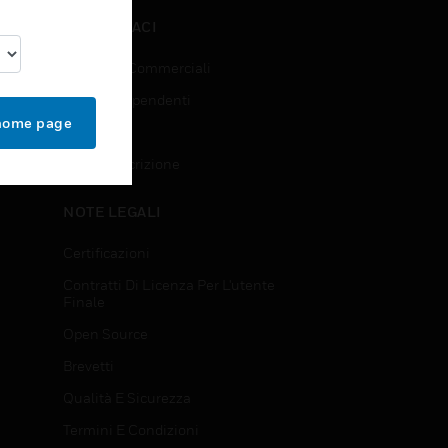
CONTATTACI
Richieste Commerciali
Accesso Dipendenti
 home page
Iscrizione
Annulla Iscrizione
NOTE LEGALI
Certificazioni
Contratti Di Licenza Per L'utente
Finale
Open Source
Brevetti
Qualità E Sicurezza
Termini E Condizioni