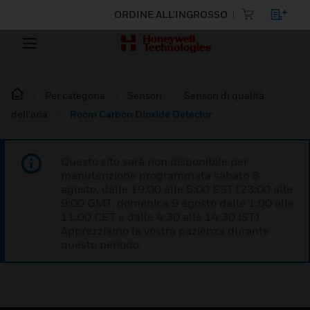
ORDINE ALL'INGROSSO
Per categoria
Sensori
Sensori di qualità
dell'aria
Room Carbon Dioxide Detector
Questo sito sarà non disponibile per
manutenzione programmata sabato 8
agosto, dalle 19:00 alle 5:00 EST (23:00 alle
9:00 GMT, domenica 9 agosto dalle 1:00 alle
11:00 CET e dalle 4:30 alle 14:30 IST).
Apprezziamo la vostra pazienza durante
questo periodo.