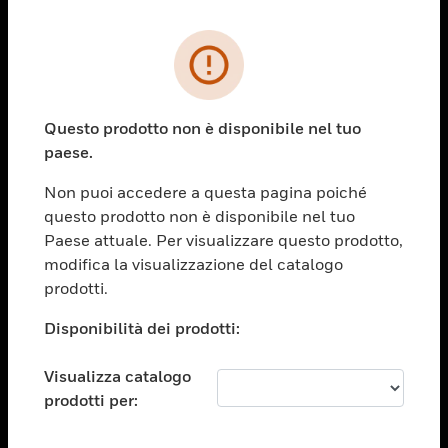
PRODOTTI
toggle view
SOLUZIONI
Questo prodotto non è disponibile nel tuo
paese.
toggle view
SETTORI
Non puoi accedere a questa pagina poiché
toggle view
questo prodotto non è disponibile nel tuo
ASSISTENZA
Paese attuale. Per visualizzare questo prodotto,
toggle view
modifica la visualizzazione del catalogo
OPPORTUNITÀ DI LAVORO
prodotti.
toggle view
Disponibilità dei prodotti:
SOCIETÀ
toggle view
Visualizza catalogo
CONTATTACI
prodotti per:
toggle view
NOTE LEGALI