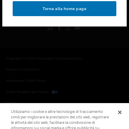
toggle view
Torna alla home page
FOLLOW US
Copyright © 2026 Honeywell International Inc.
Termini E Condizioni
Informativa Sulla Privacy
Scelte Relative Alla Privacy
Cookie
Utilizziamo i cookie e altre tecnologie di tracciamento
Annulla Sottoscrizione Globale
simili per migliorare le prestazioni del sito web, registrare
le attività del sito web, facilitare la condivisione di
informazioni sui social media e offrire pubblicità su