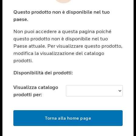
toggle view
Questo prodotto non è disponibile nel tuo
ASSISTENZA
paese.
toggle view
OPPORTUNITÀ DI LAVORO
Non puoi accedere a questa pagina poiché
questo prodotto non è disponibile nel tuo
toggle view
Paese attuale. Per visualizzare questo prodotto,
SOCIETÀ
modifica la visualizzazione del catalogo
toggle view
prodotti.
CONTATTACI
Disponibilità dei prodotti:
toggle view
NOTE LEGALI
Visualizza catalogo
toggle view
prodotti per:
FOLLOW US
Torna alla home page