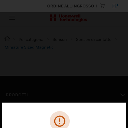
ORDINE ALL'INGROSSO
Per categoria
Sensori
Sensori di contatto
Miniature Sized Magnetic
PRODOTTI
toggle view
SOLUZIONI
toggle view
SETTORI