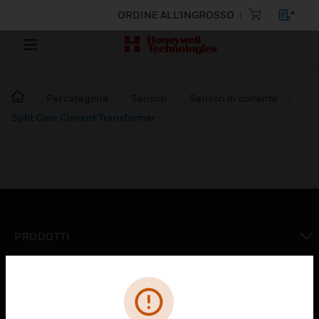
ORDINE ALL'INGROSSO
Per categoria
Sensori
Sensori di corrente
Split Core Current Transformer
PRODOTTI
toggle view
SOLUZIONI
toggle view
SETTORI