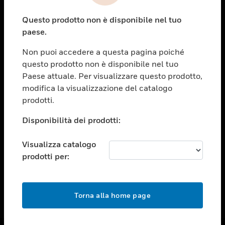
toggle view
Questo prodotto non è disponibile nel tuo
ASSISTENZA
paese.
toggle view
OPPORTUNITÀ DI LAVORO
Non puoi accedere a questa pagina poiché
questo prodotto non è disponibile nel tuo
toggle view
Paese attuale. Per visualizzare questo prodotto,
SOCIETÀ
modifica la visualizzazione del catalogo
toggle view
prodotti.
CONTATTACI
Disponibilità dei prodotti:
toggle view
NOTE LEGALI
Visualizza catalogo
toggle view
prodotti per:
FOLLOW US
Torna alla home page