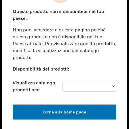
toggle view
Questo prodotto non è disponibile nel tuo
ASSISTENZA
paese.
toggle view
OPPORTUNITÀ DI LAVORO
Non puoi accedere a questa pagina poiché
questo prodotto non è disponibile nel tuo
toggle view
Paese attuale. Per visualizzare questo prodotto,
SOCIETÀ
modifica la visualizzazione del catalogo
toggle view
prodotti.
CONTATTACI
Disponibilità dei prodotti:
toggle view
NOTE LEGALI
Visualizza catalogo
toggle view
prodotti per:
FOLLOW US
Torna alla home page