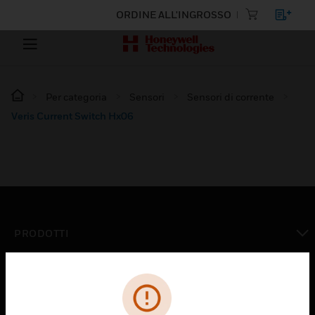
ORDINE ALL'INGROSSO
Per categoria
Sensori
Sensori di corrente
Veris Current Switch Hx06
PRODOTTI
toggle view
SOLUZIONI
toggle view
SETTORI