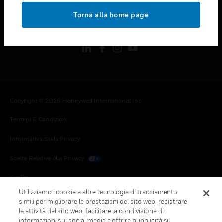
toggle view
Torna alla home page
FOLLOW US
Copyright © 2026 Honeywell International Inc.
Termini E Condizioni
Informativa Sulla Privacy
Scelte Relative Alla Privacy
Cookie
Utilizziamo i cookie e altre tecnologie di tracciamento
Annulla Sottoscrizione Globale
simili per migliorare le prestazioni del sito web, registrare
le attività del sito web, facilitare la condivisione di
informazioni sui social media e offrire pubblicità su