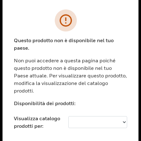
PRODOTTI
toggle view
SOLUZIONI
Questo prodotto non è disponibile nel tuo
paese.
toggle view
SETTORI
Non puoi accedere a questa pagina poiché
toggle view
questo prodotto non è disponibile nel tuo
ASSISTENZA
Paese attuale. Per visualizzare questo prodotto,
toggle view
modifica la visualizzazione del catalogo
OPPORTUNITÀ DI LAVORO
prodotti.
toggle view
Disponibilità dei prodotti:
SOCIETÀ
toggle view
Visualizza catalogo
CONTATTACI
prodotti per:
toggle view
NOTE LEGALI