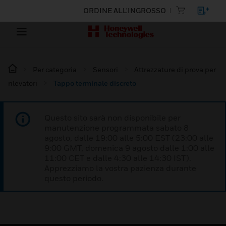
ORDINE ALL'INGROSSO
Per categoria
Sensori
Attrezzature di prova per
rilevatori
Tappo terminale discreto
Questo sito sarà non disponibile per
manutenzione programmata sabato 8
agosto, dalle 19:00 alle 5:00 EST (23:00 alle
9:00 GMT, domenica 9 agosto dalle 1:00 alle
11:00 CET e dalle 4:30 alle 14:30 IST).
Apprezziamo la vostra pazienza durante
questo periodo.