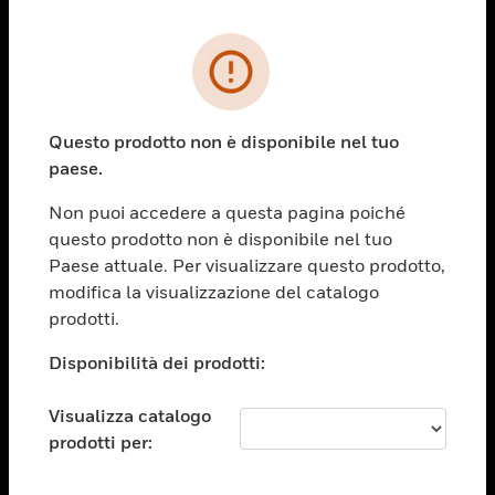
PRODOTTI
toggle view
SOLUZIONI
Questo prodotto non è disponibile nel tuo
paese.
toggle view
SETTORI
Non puoi accedere a questa pagina poiché
toggle view
questo prodotto non è disponibile nel tuo
ASSISTENZA
Paese attuale. Per visualizzare questo prodotto,
toggle view
modifica la visualizzazione del catalogo
OPPORTUNITÀ DI LAVORO
prodotti.
toggle view
Disponibilità dei prodotti:
SOCIETÀ
toggle view
Visualizza catalogo
CONTATTACI
prodotti per:
toggle view
NOTE LEGALI