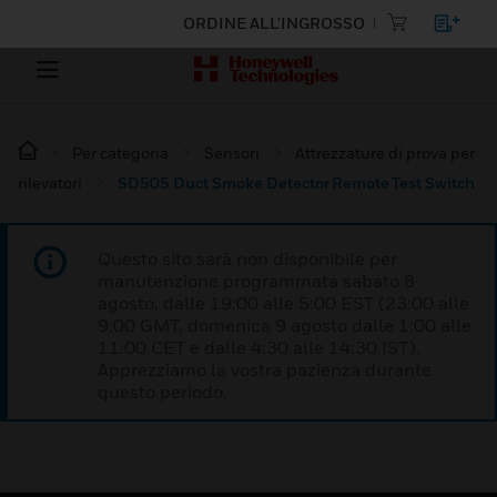
ORDINE ALL'INGROSSO
Per categoria
Sensori
Attrezzature di prova per
rilevatori
SD505 Duct Smoke Detector Remote Test Switch
Questo sito sarà non disponibile per
manutenzione programmata sabato 8
agosto, dalle 19:00 alle 5:00 EST (23:00 alle
9:00 GMT, domenica 9 agosto dalle 1:00 alle
11:00 CET e dalle 4:30 alle 14:30 IST).
Apprezziamo la vostra pazienza durante
questo periodo.