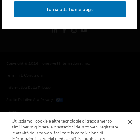
toggle view
Torna alla home page
FOLLOW US
Copyright © 2026 Honeywell International Inc.
Termini E Condizioni
Informativa Sulla Privacy
Scelte Relative Alla Privacy
Cookie
Utilizziamo i cookie e altre tecnologie di tracciamento
Annulla Sottoscrizione Globale
simili per migliorare le prestazioni del sito web, registrare
le attività del sito web, facilitare la condivisione di
informazioni sui social media e offrire pubblicità su