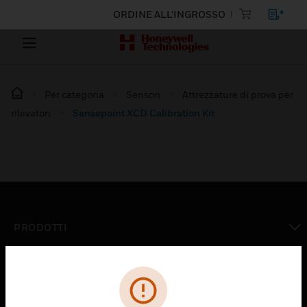
ORDINE ALL'INGROSSO
Per categoria
Sensori
Attrezzature di prova per
rilevatori
Sensepoint XCD Calibration Kit
PRODOTTI
toggle view
SOLUZIONI
toggle view
SETTORI