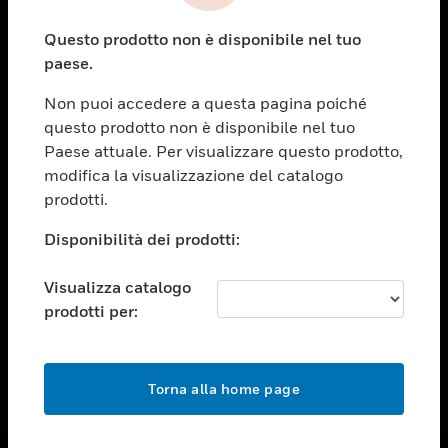
toggle view
Questo prodotto non è disponibile nel tuo
ASSISTENZA
paese.
toggle view
OPPORTUNITÀ DI LAVORO
Non puoi accedere a questa pagina poiché
questo prodotto non è disponibile nel tuo
toggle view
Paese attuale. Per visualizzare questo prodotto,
SOCIETÀ
modifica la visualizzazione del catalogo
toggle view
prodotti.
CONTATTACI
Disponibilità dei prodotti:
toggle view
NOTE LEGALI
Visualizza catalogo
toggle view
prodotti per:
FOLLOW US
Torna alla home page