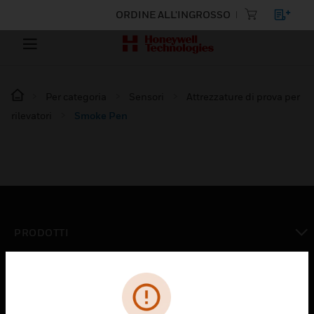
ORDINE ALL'INGROSSO
Per categoria
Sensori
Attrezzature di prova per
rilevatori
Smoke Pen
PRODOTTI
toggle view
SOLUZIONI
toggle view
SETTORI