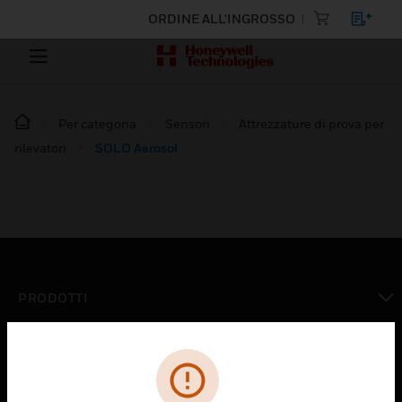
ORDINE ALL'INGROSSO
Per categoria
Sensori
Attrezzature di prova per
rilevatori
SOLO Aerosol
PRODOTTI
toggle view
SOLUZIONI
toggle view
SETTORI