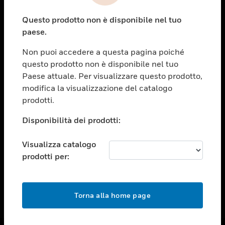
toggle view
Questo prodotto non è disponibile nel tuo
ASSISTENZA
paese.
toggle view
OPPORTUNITÀ DI LAVORO
Non puoi accedere a questa pagina poiché
questo prodotto non è disponibile nel tuo
toggle view
Paese attuale. Per visualizzare questo prodotto,
SOCIETÀ
modifica la visualizzazione del catalogo
toggle view
prodotti.
CONTATTACI
Disponibilità dei prodotti:
toggle view
NOTE LEGALI
Visualizza catalogo
toggle view
prodotti per:
FOLLOW US
Torna alla home page