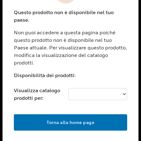
toggle view
Questo prodotto non è disponibile nel tuo
ASSISTENZA
paese.
toggle view
OPPORTUNITÀ DI LAVORO
Non puoi accedere a questa pagina poiché
questo prodotto non è disponibile nel tuo
toggle view
Paese attuale. Per visualizzare questo prodotto,
SOCIETÀ
modifica la visualizzazione del catalogo
toggle view
prodotti.
CONTATTACI
Disponibilità dei prodotti:
toggle view
NOTE LEGALI
Visualizza catalogo
toggle view
prodotti per:
FOLLOW US
Torna alla home page