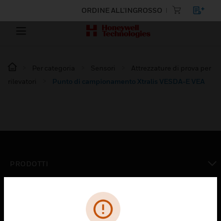
ORDINE ALL'INGROSSO
Per categoria
Sensori
Attrezzature di prova per
rilevatori
Punto di campionamento Xtralis VESDA-E VEA
PRODOTTI
toggle view
SOLUZIONI
toggle view
SETTORI