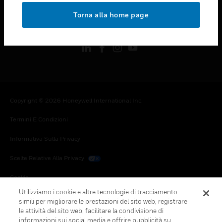
toggle view
Torna alla home page
FOLLOW US
Copyright © 2026 Honeywell International Inc.
Termini E Condizioni
Informativa Sulla Privacy
Scelte Relative Alla Privacy
Cookie
Utilizziamo i cookie e altre tecnologie di tracciamento
Annulla Sottoscrizione Globale
simili per migliorare le prestazioni del sito web, registrare
le attività del sito web, facilitare la condivisione di
informazioni sui social media e offrire pubblicità su