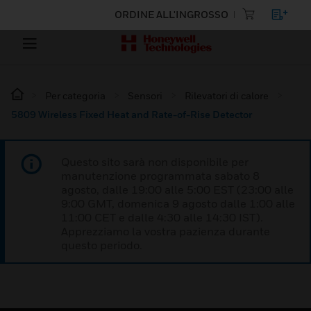
ORDINE ALL'INGROSSO
Per categoria
Sensori
Rilevatori di calore
5809 Wireless Fixed Heat and Rate-of-Rise Detector
Questo sito sarà non disponibile per
manutenzione programmata sabato 8
agosto, dalle 19:00 alle 5:00 EST (23:00 alle
9:00 GMT, domenica 9 agosto dalle 1:00 alle
11:00 CET e dalle 4:30 alle 14:30 IST).
Apprezziamo la vostra pazienza durante
questo periodo.