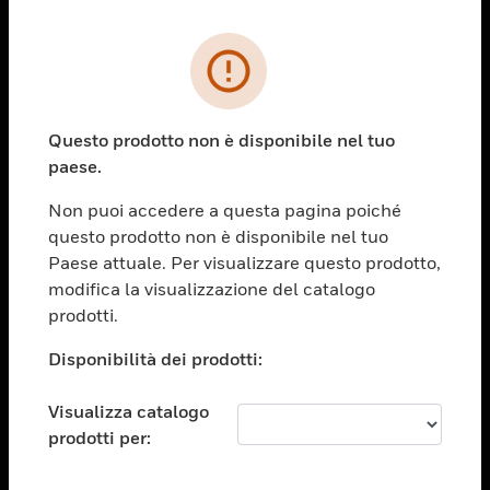
PRODOTTI
toggle view
SOLUZIONI
Questo prodotto non è disponibile nel tuo
paese.
toggle view
SETTORI
Non puoi accedere a questa pagina poiché
toggle view
questo prodotto non è disponibile nel tuo
ASSISTENZA
Paese attuale. Per visualizzare questo prodotto,
toggle view
modifica la visualizzazione del catalogo
OPPORTUNITÀ DI LAVORO
prodotti.
toggle view
Disponibilità dei prodotti:
SOCIETÀ
toggle view
Visualizza catalogo
CONTATTACI
prodotti per:
toggle view
NOTE LEGALI