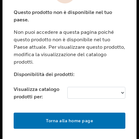
toggle view
Questo prodotto non è disponibile nel tuo
ASSISTENZA
paese.
toggle view
OPPORTUNITÀ DI LAVORO
Non puoi accedere a questa pagina poiché
questo prodotto non è disponibile nel tuo
toggle view
Paese attuale. Per visualizzare questo prodotto,
SOCIETÀ
modifica la visualizzazione del catalogo
toggle view
prodotti.
CONTATTACI
Disponibilità dei prodotti:
toggle view
NOTE LEGALI
Visualizza catalogo
toggle view
prodotti per:
FOLLOW US
Torna alla home page