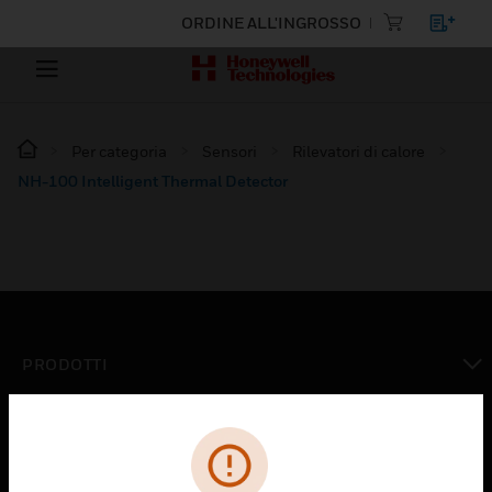
ORDINE ALL'INGROSSO
Per categoria
Sensori
Rilevatori di calore
NH-100 Intelligent Thermal Detector
PRODOTTI
toggle view
SOLUZIONI
toggle view
SETTORI