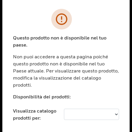
PRODOTTI
toggle view
SOLUZIONI
Questo prodotto non è disponibile nel tuo
paese.
toggle view
SETTORI
Non puoi accedere a questa pagina poiché
toggle view
questo prodotto non è disponibile nel tuo
ASSISTENZA
Paese attuale. Per visualizzare questo prodotto,
toggle view
modifica la visualizzazione del catalogo
OPPORTUNITÀ DI LAVORO
prodotti.
toggle view
Disponibilità dei prodotti:
SOCIETÀ
toggle view
Visualizza catalogo
CONTATTACI
prodotti per:
toggle view
NOTE LEGALI