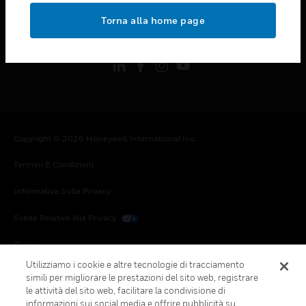
toggle view
Torna alla home page
FOLLOW US
Copyright © 2026 Honeywell International Inc.
Termini E Condizioni
Informativa Sulla Privacy
Scelte Relative Alla Privacy
Cookie
Utilizziamo i cookie e altre tecnologie di tracciamento
Annulla Sottoscrizione Globale
simili per migliorare le prestazioni del sito web, registrare
le attività del sito web, facilitare la condivisione di
informazioni sui social media e offrire pubblicità su