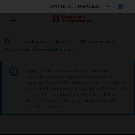
ORDINE ALL'INGROSSO
Per categoria
Sensori
Rilevatori di calore
S-Quad Heat Sensor And Sounder
Questo sito sarà non disponibile per
manutenzione programmata sabato 8
agosto, dalle 19:00 alle 5:00 EST (23:00 alle
9:00 GMT, domenica 9 agosto dalle 1:00 alle
11:00 CET e dalle 4:30 alle 14:30 IST).
Apprezziamo la vostra pazienza durante
questo periodo.