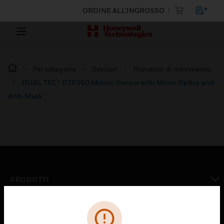
ORDINE ALL'INGROSSO
Per categoria
Sensori
Rilevatori di movimento
DUAL TEC® DT8360 Motion Sensor with Mirror Optics and
Anti-Mask
PRODOTTI
toggle view
SOLUZIONI