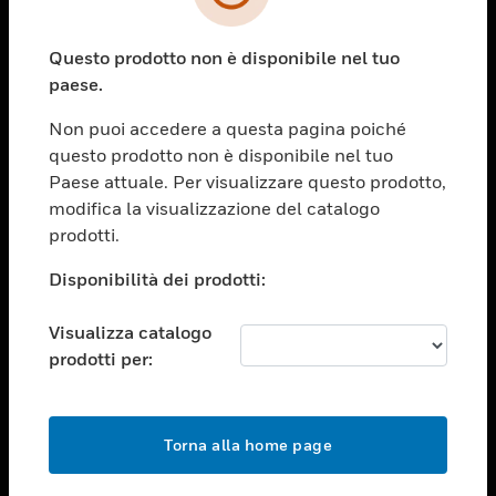
toggle view
SETTORI
Questo prodotto non è disponibile nel tuo
toggle view
ASSISTENZA
paese.
toggle view
Non puoi accedere a questa pagina poiché
OPPORTUNITÀ DI LAVORO
questo prodotto non è disponibile nel tuo
toggle view
Paese attuale. Per visualizzare questo prodotto,
SOCIETÀ
modifica la visualizzazione del catalogo
prodotti.
toggle view
CONTATTACI
Disponibilità dei prodotti:
toggle view
NOTE LEGALI
Visualizza catalogo
toggle view
prodotti per:
FOLLOW US
Torna alla home page