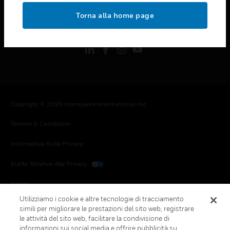
toggle view
Torna alla home page
FOLLOW US
Copyright © 2026 Honeywell International Inc.
Termini E Condizioni
Informativa Sulla Privacy
Scelte Relative Alla Privacy
Cookie
Utilizziamo i cookie e altre tecnologie di tracciamento
Annulla Sottoscrizione Globale
simili per migliorare le prestazioni del sito web, registrare
le attività del sito web, facilitare la condivisione di
informazioni sui social media e offrire pubblicità su