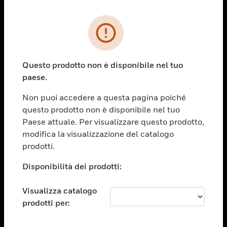
PRODOTTI
toggle view
SOLUZIONI
Questo prodotto non è disponibile nel tuo
paese.
toggle view
SETTORI
Non puoi accedere a questa pagina poiché
toggle view
questo prodotto non è disponibile nel tuo
ASSISTENZA
Paese attuale. Per visualizzare questo prodotto,
toggle view
modifica la visualizzazione del catalogo
OPPORTUNITÀ DI LAVORO
prodotti.
toggle view
Disponibilità dei prodotti:
SOCIETÀ
toggle view
Visualizza catalogo
CONTATTACI
prodotti per:
toggle view
NOTE LEGALI