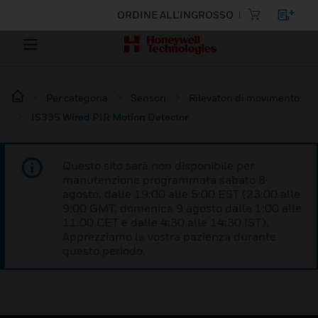
ORDINE ALL'INGROSSO
Per categoria
Sensori
Rilevatori di movimento
IS335 Wired PIR Motion Detector
Questo sito sarà non disponibile per
manutenzione programmata sabato 8
agosto, dalle 19:00 alle 5:00 EST (23:00 alle
9:00 GMT, domenica 9 agosto dalle 1:00 alle
11:00 CET e dalle 4:30 alle 14:30 IST).
Apprezziamo la vostra pazienza durante
questo periodo.