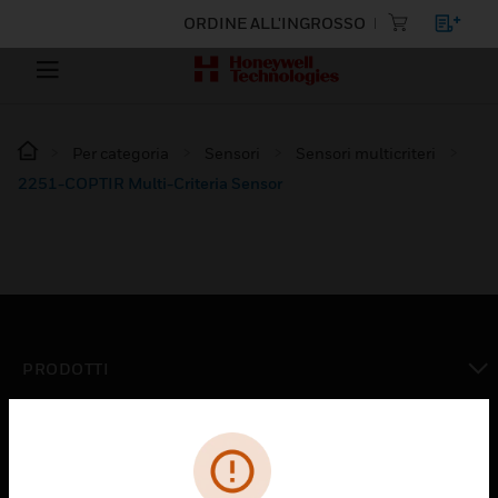
ORDINE ALL'INGROSSO
Per categoria
Sensori
Sensori multicriteri
2251-COPTIR Multi-Criteria Sensor
PRODOTTI
toggle view
SOLUZIONI
toggle view
SETTORI