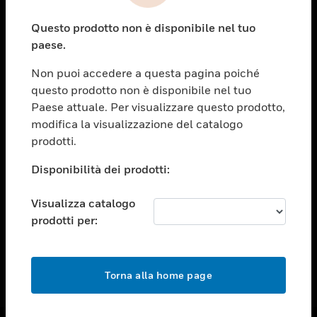
toggle view
Questo prodotto non è disponibile nel tuo
ASSISTENZA
paese.
toggle view
OPPORTUNITÀ DI LAVORO
Non puoi accedere a questa pagina poiché
questo prodotto non è disponibile nel tuo
toggle view
Paese attuale. Per visualizzare questo prodotto,
SOCIETÀ
modifica la visualizzazione del catalogo
toggle view
prodotti.
CONTATTACI
Disponibilità dei prodotti:
toggle view
NOTE LEGALI
Visualizza catalogo
toggle view
prodotti per:
FOLLOW US
Torna alla home page