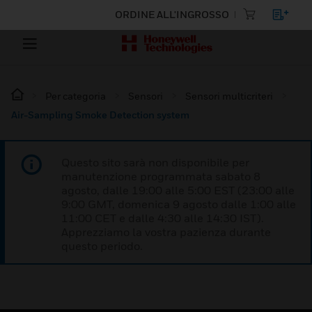
ORDINE ALL'INGROSSO
Per categoria
Sensori
Sensori multicriteri
Air-Sampling Smoke Detection system
Questo sito sarà non disponibile per
manutenzione programmata sabato 8
agosto, dalle 19:00 alle 5:00 EST (23:00 alle
9:00 GMT, domenica 9 agosto dalle 1:00 alle
11:00 CET e dalle 4:30 alle 14:30 IST).
Apprezziamo la vostra pazienza durante
questo periodo.