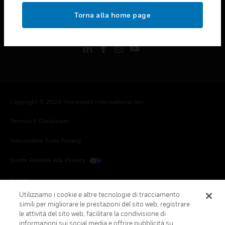
toggle view
Torna alla home page
FOLLOW US
Copyright © 2026 Honeywell International Inc.
Termini E Condizioni
Informativa Sulla Privacy
Scelte Relative Alla Privacy
Cookie
Utilizziamo i cookie e altre tecnologie di tracciamento
Annulla Sottoscrizione Globale
simili per migliorare le prestazioni del sito web, registrare
le attività del sito web, facilitare la condivisione di
informazioni sui social media e offrire pubblicità su