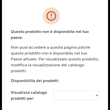
PRODOTTI
toggle view
SOLUZIONI
Questo prodotto non è disponibile nel tuo
paese.
toggle view
SETTORI
Non puoi accedere a questa pagina poiché
toggle view
questo prodotto non è disponibile nel tuo
ASSISTENZA
Paese attuale. Per visualizzare questo prodotto,
toggle view
modifica la visualizzazione del catalogo
OPPORTUNITÀ DI LAVORO
prodotti.
toggle view
Disponibilità dei prodotti:
SOCIETÀ
toggle view
Visualizza catalogo
CONTATTACI
prodotti per:
toggle view
NOTE LEGALI