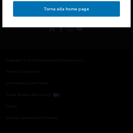
toggle view
Torna alla home page
FOLLOW US
Copyright © 2026 Honeywell International Inc.
Termini E Condizioni
Informativa Sulla Privacy
Scelte Relative Alla Privacy
Cookie
Annulla Sottoscrizione Globale