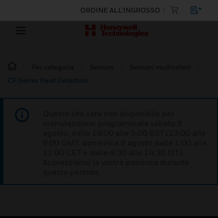
ORDINE ALL'INGROSSO
Per categoria
Sensori
Sensori multicriteri
CF Series Heat Detectors
Questo sito sarà non disponibile per
manutenzione programmata sabato 8
agosto, dalle 19:00 alle 5:00 EST (23:00 alle
9:00 GMT, domenica 9 agosto dalle 1:00 alle
11:00 CET e dalle 4:30 alle 14:30 IST).
Apprezziamo la vostra pazienza durante
questo periodo.