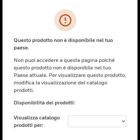
PRODOTTI
toggle view
SOLUZIONI
Questo prodotto non è disponibile nel tuo
paese.
toggle view
SETTORI
Non puoi accedere a questa pagina poiché
toggle view
questo prodotto non è disponibile nel tuo
ASSISTENZA
Paese attuale. Per visualizzare questo prodotto,
toggle view
modifica la visualizzazione del catalogo
OPPORTUNITÀ DI LAVORO
prodotti.
toggle view
Disponibilità dei prodotti:
SOCIETÀ
toggle view
Visualizza catalogo
CONTATTACI
prodotti per:
toggle view
NOTE LEGALI