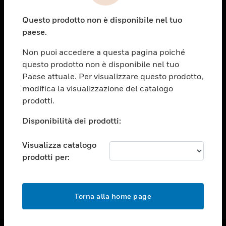
toggle view
Questo prodotto non è disponibile nel tuo
ASSISTENZA
paese.
toggle view
OPPORTUNITÀ DI LAVORO
Non puoi accedere a questa pagina poiché
questo prodotto non è disponibile nel tuo
toggle view
Paese attuale. Per visualizzare questo prodotto,
SOCIETÀ
modifica la visualizzazione del catalogo
toggle view
prodotti.
CONTATTACI
Disponibilità dei prodotti:
toggle view
NOTE LEGALI
Visualizza catalogo
toggle view
prodotti per:
FOLLOW US
Torna alla home page