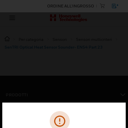
ORDINE ALL'INGROSSO
Per categoria
Sensori
Sensori multicriteri
SenTRI Optical Heat Sensor Sounder- EN54 Part 23
PRODOTTI
toggle view
SOLUZIONI
toggle view
SETTORI