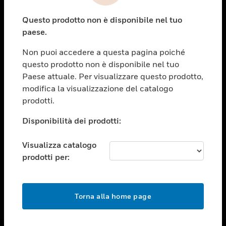
toggle view
Questo prodotto non è disponibile nel tuo
ASSISTENZA
paese.
toggle view
OPPORTUNITÀ DI LAVORO
Non puoi accedere a questa pagina poiché
questo prodotto non è disponibile nel tuo
toggle view
Paese attuale. Per visualizzare questo prodotto,
SOCIETÀ
modifica la visualizzazione del catalogo
toggle view
prodotti.
CONTATTACI
Disponibilità dei prodotti:
toggle view
NOTE LEGALI
Visualizza catalogo
toggle view
prodotti per:
FOLLOW US
Torna alla home page