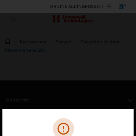
ORDINE ALL'INGROSSO
Per categoria
Sensori
Sensori multicriteri
Rilevatore Serie 200
PRODOTTI
toggle view
SOLUZIONI
toggle view
SETTORI