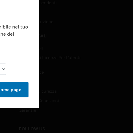
Accesso Dipendenti
Iscrizione
Annulla Iscrizione
ibile nel tuo
one del
NOTE LEGALI
Certificazioni
Contratti Di Licenza Per L'utente
Finale
Open Source
Brevetti
 home page
Qualità E Sicurezza
Termini E Condizioni
Garanzie
FOLLOW US