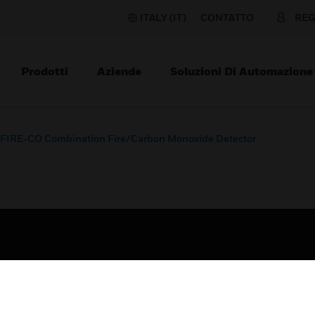
ITALY (IT)
CONTATTO
REG
Prodotti
Aziende
Soluzioni Di Automazione
FIRE-CO Combination Fire/Carbon Monoxide Detector
TORI
ASSISTENZA
orti
Trova Un Partner