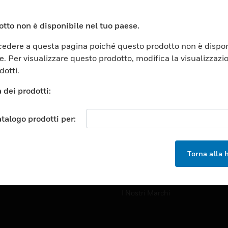
ici Commerciali
Formazione
 Center
Assistenza Tecnica
tto non è disponibile nel tuo paese.
zione
Tutorial Del Sito Web
edere a questa pagina poiché questo prodotto non è dispon
rno E Forze Armate
e. Per visualizzare questo prodotto, modifica la visualizzazi
OPPORTUNITÀ DI LAVORO
dotti.
tà
Opportunità Di Lavoro
azione Superiore
 dei prodotti:
Ricerca Lavoro
alità
atalogo prodotti per:
stria E Produzione
SOCIETÀ
izia E Istituti Di Correzione
Info
ta Al Dettaglio
Torna alla
Eventi
 Intelligenti
Notizie
I Nostri Marchi