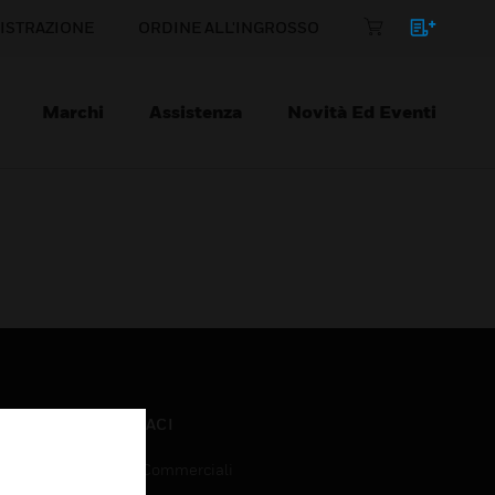
ISTRAZIONE
ORDINE ALL'INGROSSO
Marchi
Assistenza
Novità Ed Eventi
CONTATTACI
Richieste Commerciali