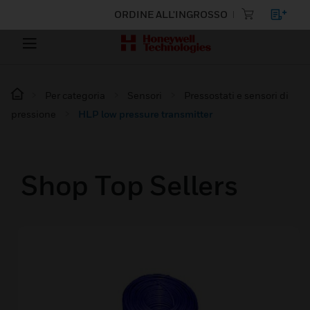
ORDINE ALL'INGROSSO
Per categoria
Sensori
Pressostati e sensori di
pressione
HLP low pressure transmitter
Shop Top Sellers