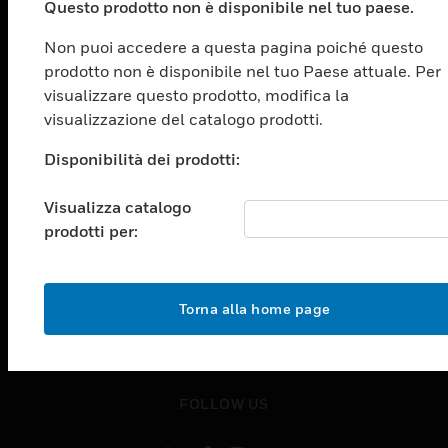
Questo prodotto non è disponibile nel tuo paese.
toggle view
SOLUZIONI
Non puoi accedere a questa pagina poiché questo
toggle view
prodotto non è disponibile nel tuo Paese attuale. Per
SETTORI
visualizzare questo prodotto, modifica la
visualizzazione del catalogo prodotti.
toggle view
ASSISTENZA
Disponibilità dei prodotti:
toggle view
OPPORTUNITÀ DI LAVORO
Visualizza catalogo
toggle view
prodotti per:
SOCIETÀ
toggle view
CONTATTACI
Torna alla home page
toggle view
NOTE LEGALI
toggle view
FOLLOW US