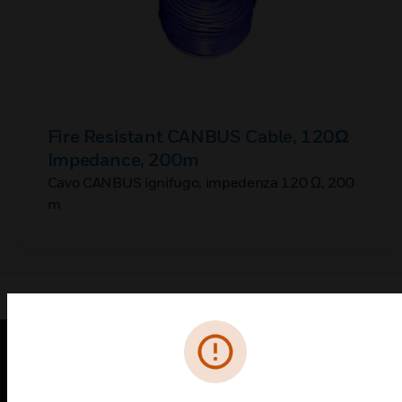
Fire Resistant CANBUS Cable, 120Ω
Impedance, 200m
Cavo CANBUS ignifugo, impedenza 120 Ω, 200
m
PRODOTTI