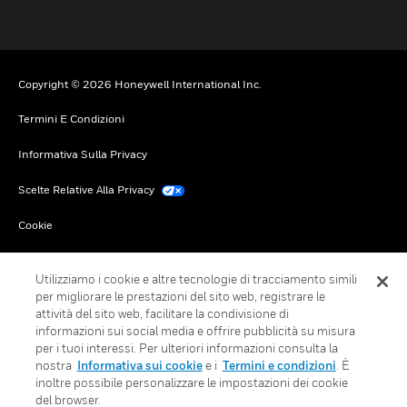
Copyright © 2026 Honeywell International Inc.
Termini E Condizioni
Informativa Sulla Privacy
Scelte Relative Alla Privacy
Cookie
Annulla Sottoscrizione Globale
Utilizziamo i cookie e altre tecnologie di tracciamento simili
per migliorare le prestazioni del sito web, registrare le
attività del sito web, facilitare la condivisione di
informazioni sui social media e offrire pubblicità su misura
per i tuoi interessi. Per ulteriori informazioni consulta la
nostra
Informativa sui cookie
e i
Termini e condizioni
. È
inoltre possibile personalizzare le impostazioni dei cookie
del browser.