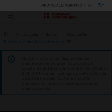
ORDINE ALL'INGROSSO
Per categoria
Sensori
Rilevatori fumo
Rivelatore di fumo fotoelettrico serie 300
Questo sito sarà non disponibile per
manutenzione programmata sabato 8
agosto, dalle 19:00 alle 5:00 EST (23:00 alle
9:00 GMT, domenica 9 agosto dalle 1:00 alle
11:00 CET e dalle 4:30 alle 14:30 IST).
Apprezziamo la vostra pazienza durante
questo periodo.