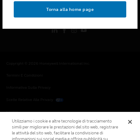
toggle view
Torna alla home page
FOLLOW US
Copyright © 2026 Honeywell International Inc.
Termini E Condizioni
Informativa Sulla Privacy
Scelte Relative Alla Privacy
Cookie
Utilizziamo i cookie e altre tecnologie di tracciamento
Annulla Sottoscrizione Globale
simili per migliorare le prestazioni del sito web, registrare
le attività del sito web, facilitare la condivisione di
informazioni sui social media e offrire pubblicità su