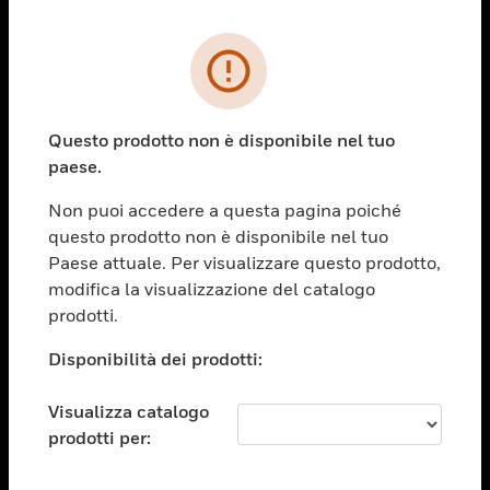
PRODOTTI
toggle view
SOLUZIONI
Questo prodotto non è disponibile nel tuo
paese.
toggle view
SETTORI
Non puoi accedere a questa pagina poiché
toggle view
questo prodotto non è disponibile nel tuo
ASSISTENZA
Paese attuale. Per visualizzare questo prodotto,
toggle view
modifica la visualizzazione del catalogo
OPPORTUNITÀ DI LAVORO
prodotti.
toggle view
Disponibilità dei prodotti:
SOCIETÀ
toggle view
Visualizza catalogo
CONTATTACI
prodotti per:
toggle view
NOTE LEGALI