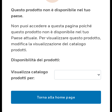
toggle view
Questo prodotto non è disponibile nel tuo
ASSISTENZA
paese.
toggle view
OPPORTUNITÀ DI LAVORO
Non puoi accedere a questa pagina poiché
questo prodotto non è disponibile nel tuo
toggle view
Paese attuale. Per visualizzare questo prodotto,
SOCIETÀ
modifica la visualizzazione del catalogo
toggle view
prodotti.
CONTATTACI
Disponibilità dei prodotti:
toggle view
NOTE LEGALI
Visualizza catalogo
toggle view
prodotti per:
FOLLOW US
Torna alla home page