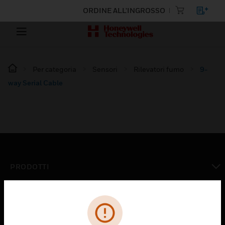
ORDINE ALL'INGROSSO
Per categoria
Sensori
Rilevatori fumo
9-
way Serial Cable
PRODOTTI
toggle view
SOLUZIONI
toggle view
SETTORI