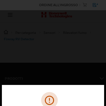
ORDINE ALL'INGROSSO
Per categoria
Sensori
Rilevatori fumo
Fireray RV Detector
PRODOTTI
toggle view
SOLUZIONI
toggle view
SETTORI