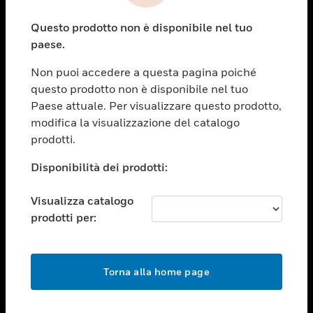
toggle view
Questo prodotto non è disponibile nel tuo
ASSISTENZA
paese.
toggle view
OPPORTUNITÀ DI LAVORO
Non puoi accedere a questa pagina poiché
questo prodotto non è disponibile nel tuo
toggle view
Paese attuale. Per visualizzare questo prodotto,
SOCIETÀ
modifica la visualizzazione del catalogo
toggle view
prodotti.
CONTATTACI
Disponibilità dei prodotti:
toggle view
NOTE LEGALI
Visualizza catalogo
toggle view
prodotti per:
FOLLOW US
Torna alla home page