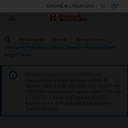
ORDINE ALL'INGROSSO
Per categoria
Sensori
Rilevatori fumo
Intelligent Photoelectric Smoke Detector- Honeywell Silent
Knight® Series
Questo sito sarà non disponibile per
manutenzione programmata sabato 8
agosto, dalle 19:00 alle 5:00 EST (23:00 alle
9:00 GMT, domenica 9 agosto dalle 1:00 alle
11:00 CET e dalle 4:30 alle 14:30 IST).
Apprezziamo la vostra pazienza durante
questo periodo.