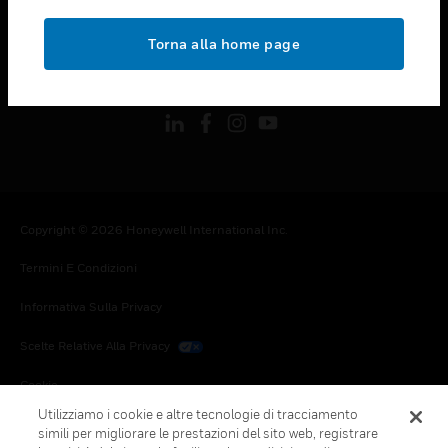
toggle view
NOTE LEGALI
Torna alla home page
toggle view
FOLLOW US
Copyright © 2026 Honeywell International Inc.
Termini E Condizioni
Informativa Sulla Privacy
Scelte Relative Alla Privacy
Cookie
Utilizziamo i cookie e altre tecnologie di tracciamento
Annulla Sottoscrizione Globale
simili per migliorare le prestazioni del sito web, registrare