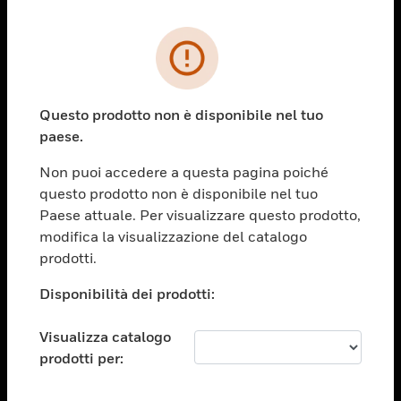
PRODOTTI
toggle view
SOLUZIONI
Questo prodotto non è disponibile nel tuo
paese.
toggle view
SETTORI
Non puoi accedere a questa pagina poiché
toggle view
questo prodotto non è disponibile nel tuo
ASSISTENZA
Paese attuale. Per visualizzare questo prodotto,
toggle view
modifica la visualizzazione del catalogo
OPPORTUNITÀ DI LAVORO
prodotti.
toggle view
Disponibilità dei prodotti:
SOCIETÀ
toggle view
Visualizza catalogo
CONTATTACI
prodotti per:
toggle view
NOTE LEGALI