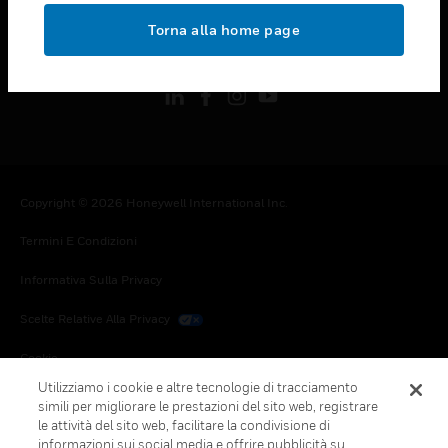
toggle view
Torna alla home page
FOLLOW US
Copyright © 2026 Honeywell International Inc.
Termini E Condizioni
Informativa Sulla Privacy
Scelte Relative Alla Privacy
Cookie
Utilizziamo i cookie e altre tecnologie di tracciamento
Annulla Sottoscrizione Globale
simili per migliorare le prestazioni del sito web, registrare
le attività del sito web, facilitare la condivisione di
informazioni sui social media e offrire pubblicità su