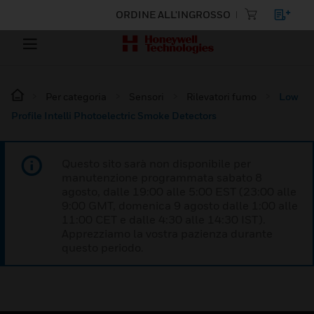
ORDINE ALL'INGROSSO
Per categoria
Sensori
Rilevatori fumo
Low
Profile Intelli Photoelectric Smoke Detectors
Questo sito sarà non disponibile per
manutenzione programmata sabato 8
agosto, dalle 19:00 alle 5:00 EST (23:00 alle
9:00 GMT, domenica 9 agosto dalle 1:00 alle
11:00 CET e dalle 4:30 alle 14:30 IST).
Apprezziamo la vostra pazienza durante
questo periodo.