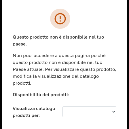
PRODOTTI
toggle view
SOLUZIONI
Questo prodotto non è disponibile nel tuo
paese.
toggle view
SETTORI
Non puoi accedere a questa pagina poiché
toggle view
questo prodotto non è disponibile nel tuo
ASSISTENZA
Paese attuale. Per visualizzare questo prodotto,
toggle view
modifica la visualizzazione del catalogo
OPPORTUNITÀ DI LAVORO
prodotti.
toggle view
Disponibilità dei prodotti:
SOCIETÀ
toggle view
Visualizza catalogo
CONTATTACI
prodotti per:
toggle view
NOTE LEGALI