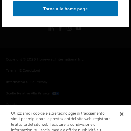
toggle view
Torna alla home page
FOLLOW US
Copyright © 2026 Honeywell International Inc.
Termini E Condizioni
Informativa Sulla Privacy
Scelte Relative Alla Privacy
Cookie
Utilizziamo i cookie e altre tecnologie di tracciamento
Annulla Sottoscrizione Globale
simili per migliorare le prestazioni del sito web, registrare
le attività del sito web, facilitare la condivisione di
informazioni sui social media e offrire pubblicità su