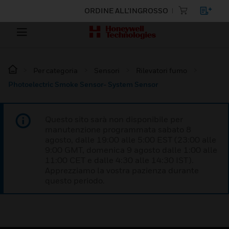
ORDINE ALL'INGROSSO
Per categoria
Sensori
Rilevatori fumo
Photoelectric Smoke Sensor- System Sensor
Questo sito sarà non disponibile per
manutenzione programmata sabato 8
agosto, dalle 19:00 alle 5:00 EST (23:00 alle
9:00 GMT, domenica 9 agosto dalle 1:00 alle
11:00 CET e dalle 4:30 alle 14:30 IST).
Apprezziamo la vostra pazienza durante
questo periodo.