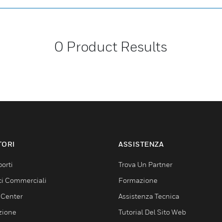
0
Product Results
TORI
ASSISTENZA
orti
Trova Un Partner
ici Commerciali
Formazione
 Center
Assistenza Tecnica
zione
Tutorial Del Sito Web