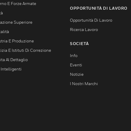
rno E Forze Armate
OPPORTUNITÀ DI LAVORO
tà
Opportunità Di Lavoro
azione Superiore
Ricerca Lavoro
alità
stria E Produzione
SOCIETÀ
izia E Istituti Di Correzione
Info
ta Al Dettaglio
Eventi
 Intelligenti
Notizie
I Nostri Marchi