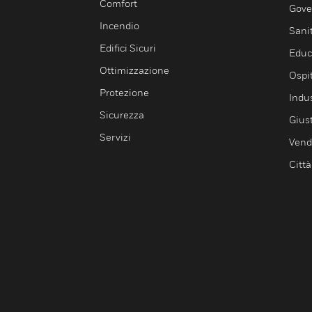
Comfort
Gove
Incendio
Sani
Edifici Sicuri
Educ
Ottimizzazione
Ospit
Protezione
Indu
Sicurezza
Giust
Servizi
Vendi
Città