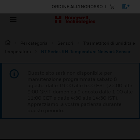
ORDINE ALL'INGROSSO
Per categoria
Sensori
Trasmettitori di umidità e
temperatura
NT Series RH-Temperature Network Sensor
Questo sito sarà non disponibile per
manutenzione programmata sabato 8
agosto, dalle 19:00 alle 5:00 EST (23:00 alle
9:00 GMT, domenica 9 agosto dalle 1:00 alle
11:00 CET e dalle 4:30 alle 14:30 IST).
Apprezziamo la vostra pazienza durante
questo periodo.