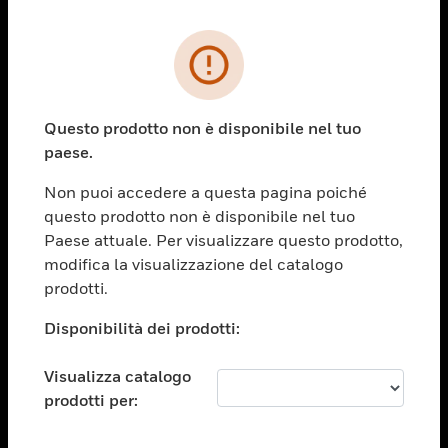
PRODOTTI
toggle view
SOLUZIONI
Questo prodotto non è disponibile nel tuo
paese.
toggle view
SETTORI
Non puoi accedere a questa pagina poiché
toggle view
questo prodotto non è disponibile nel tuo
ASSISTENZA
Paese attuale. Per visualizzare questo prodotto,
toggle view
modifica la visualizzazione del catalogo
OPPORTUNITÀ DI LAVORO
prodotti.
toggle view
Disponibilità dei prodotti:
SOCIETÀ
toggle view
Visualizza catalogo
CONTATTACI
prodotti per:
toggle view
NOTE LEGALI