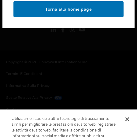
toggle view
Torna alla home page
FOLLOW US
Copyright © 2026 Honeywell International Inc.
Termini E Condizioni
Informativa Sulla Privacy
Scelte Relative Alla Privacy
Cookie
Utilizziamo i cookie e altre tecnologie di tracciamento
Annulla Sottoscrizione Globale
simili per migliorare le prestazioni del sito web, registrare
le attività del sito web, facilitare la condivisione di
informazioni sui social media e offrire pubblicità su