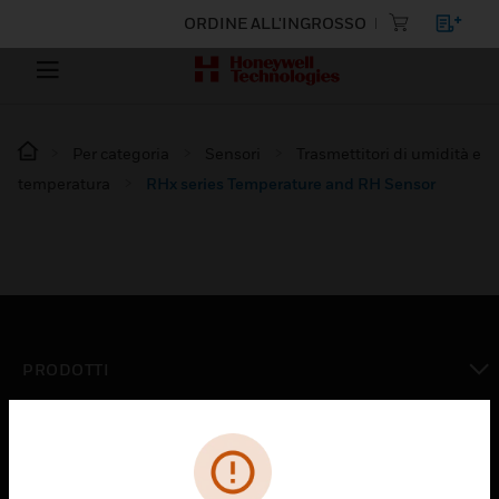
ORDINE ALL'INGROSSO
Per categoria
Sensori
Trasmettitori di umidità e
temperatura
RHx series Temperature and RH Sensor
PRODOTTI
toggle view
SOLUZIONI
toggle view
SETTORI