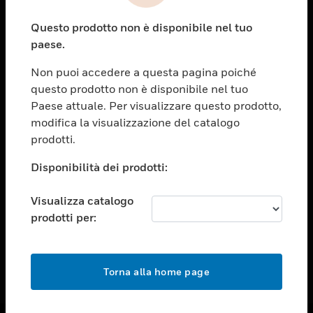
toggle view
Questo prodotto non è disponibile nel tuo
ASSISTENZA
paese.
toggle view
OPPORTUNITÀ DI LAVORO
Non puoi accedere a questa pagina poiché
questo prodotto non è disponibile nel tuo
toggle view
Paese attuale. Per visualizzare questo prodotto,
SOCIETÀ
modifica la visualizzazione del catalogo
toggle view
prodotti.
CONTATTACI
Disponibilità dei prodotti:
toggle view
NOTE LEGALI
Visualizza catalogo
toggle view
prodotti per:
FOLLOW US
Torna alla home page