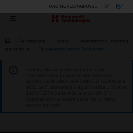
ORDINE ALL'INGROSSO
Per categoria
Sensori
Trasmettitori di umidità e
temperatura
Temperature Sensor/Transmitter
Questo sito sarà non disponibile per
manutenzione programmata sabato 8
agosto, dalle 19:00 alle 5:00 EST (23:00 alle
9:00 GMT, domenica 9 agosto dalle 1:00 alle
11:00 CET e dalle 4:30 alle 14:30 IST).
Apprezziamo la vostra pazienza durante
questo periodo.