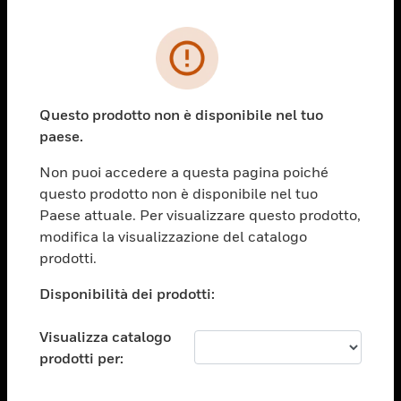
PRODOTTI
toggle view
SOLUZIONI
Questo prodotto non è disponibile nel tuo
paese.
toggle view
SETTORI
Non puoi accedere a questa pagina poiché
toggle view
questo prodotto non è disponibile nel tuo
ASSISTENZA
Paese attuale. Per visualizzare questo prodotto,
toggle view
modifica la visualizzazione del catalogo
OPPORTUNITÀ DI LAVORO
prodotti.
toggle view
Disponibilità dei prodotti:
SOCIETÀ
toggle view
Visualizza catalogo
CONTATTACI
prodotti per:
toggle view
NOTE LEGALI