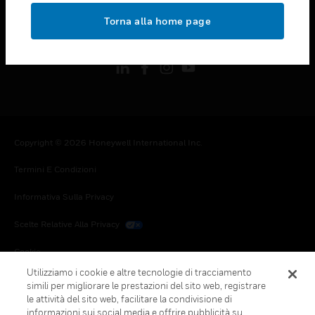
toggle view
Torna alla home page
FOLLOW US
Copyright © 2026 Honeywell International Inc.
Termini E Condizioni
Informativa Sulla Privacy
Scelte Relative Alla Privacy
Cookie
Utilizziamo i cookie e altre tecnologie di tracciamento
Annulla Sottoscrizione Globale
simili per migliorare le prestazioni del sito web, registrare
le attività del sito web, facilitare la condivisione di
informazioni sui social media e offrire pubblicità su