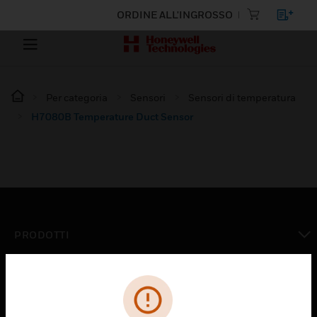
ORDINE ALL'INGROSSO
Per categoria
Sensori
Sensori di temperatura
H7080B Temperature Duct Sensor
PRODOTTI
toggle view
SOLUZIONI
toggle view
SETTORI