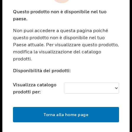
toggle view
Questo prodotto non è disponibile nel tuo
ASSISTENZA
paese.
toggle view
OPPORTUNITÀ DI LAVORO
Non puoi accedere a questa pagina poiché
questo prodotto non è disponibile nel tuo
toggle view
Paese attuale. Per visualizzare questo prodotto,
SOCIETÀ
modifica la visualizzazione del catalogo
toggle view
prodotti.
CONTATTACI
Disponibilità dei prodotti:
toggle view
NOTE LEGALI
Visualizza catalogo
toggle view
prodotti per:
FOLLOW US
Torna alla home page